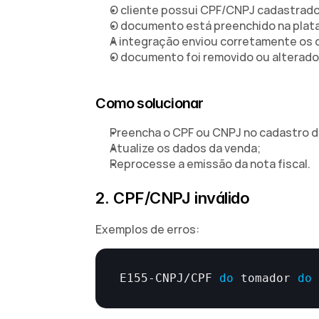
O cliente possui CPF/CNPJ cadastrad
O documento está preenchido na plat
A integração enviou corretamente os
O documento foi removido ou alterado
Como solucionar
Preencha o CPF ou CNPJ no cadastro do
Atualize os dados da venda;
Reprocesse a emissão da nota fiscal.
2. CPF/CNPJ inválido
Exemplos de erros:
E155
-
CNPJ
/
CPF 
do
tomador 
do