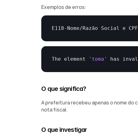
Exemplos de erros:
E118
-
Nome
/
Razão 
Social 
e 
CP
The 
element 
'toma'
has 
inva
O que significa?
A prefeitura recebeu apenas o nome do cl
nota fiscal.
O que investigar