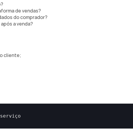
o?
aforma de vendas?
 dados do comprador?
 após a venda?
 cliente;
serviço 