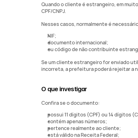
Quando o cliente é estrangeiro, em muit
CPF/CNPJ.
Nesses casos, normalmente é necessário u
NIF;
documento internacional;
ou código de não contribuinte estrang
Se um cliente estrangeiro for enviado ut
incorreta, a prefeitura poderá rejeitar a
O que investigar
Confira se o documento:
possui 11 dígitos (CPF) ou 14 dígitos (
contém apenas números;
pertence realmente ao cliente;
está válido na Receita Federal;