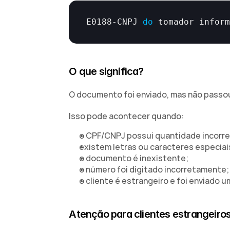
E0188
-
CNPJ 
do
tomador 
infor
O que significa?
O documento foi enviado, mas não passou
Isso pode acontecer quando:
o CPF/CNPJ possui quantidade incorre
existem letras ou caracteres especiai
o documento é inexistente;
o número foi digitado incorretamente;
o cliente é estrangeiro e foi enviado um
Atenção para clientes estrangeiro