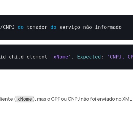
F
/
CNPJ 
do
tomador 
do
serviço 
não
informado
lid 
child 
element 
'xNome'
. 
Expected
:
'CNPJ, C
iente (
), mas o CPF ou CNPJ não foi enviado no XML 
xNome