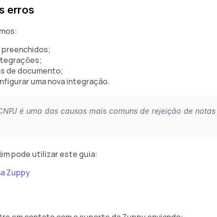
s erros
amos:
 preenchidos;
ntegrações;
os de documento;
nfigurar uma nova integração.
CNPJ é uma das causas mais comuns de rejeição de notas 
ém pode utilizar este guia:
na Zuppy