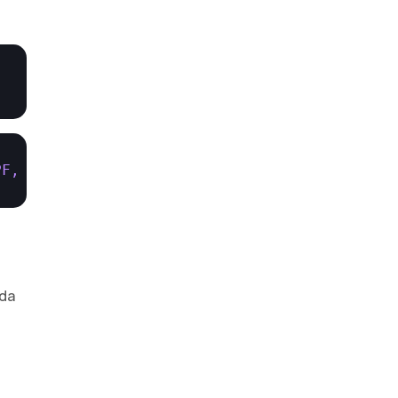
PF, NIF, cNaoNIF'
da 