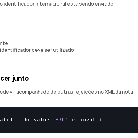
o identificador internacional está sendo enviado 
ente;
 identificador deve ser utilizado;
cer junto
pode vir acompanhado de outras rejeições no XML da nota 
valid
 - 
The 
value 
'BRL'
is 
invalid