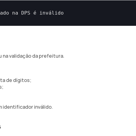
mado 
na 
DPS 
é 
inválido
 na validação da prefeitura.
ta de dígitos;
s;
 identificador inválido.
s