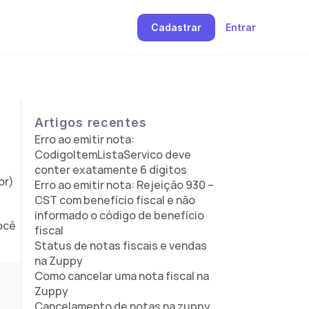
Cadastrar
Entrar
Artigos recentes
Erro ao emitir nota: 
CodigoItemListaServico deve 
conter exatamente 6 dígitos
r) 
Erro ao emitir nota: Rejeição 930 – 
CST com benefício fiscal e não 
informado o código de benefício 
ocê 
fiscal
Status de notas fiscais e vendas 
na Zuppy
Como cancelar uma nota fiscal na 
Zuppy
Cancelamento de notas na zuppy